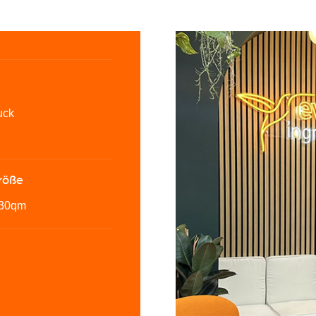
uck
röße
-30qm