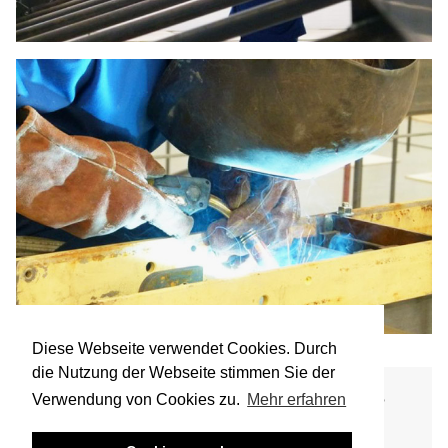
Diese Webseite verwendet Cookies. Durch
die Nutzung der Webseite stimmen Sie der
Verwendung von Cookies zu.
Mehr erfahren
Sie haben Fragen oder einen konkreten Auftrag?
Rufen Sie uns an oder schreiben Sie uns. Wir