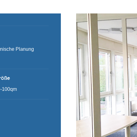
nische Planung
röße
0-100qm